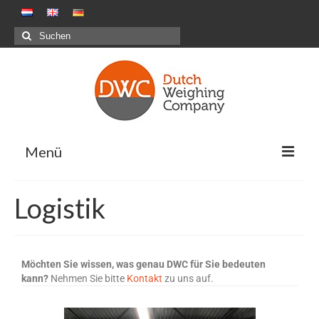
Menü
Wägelösungen
Logistik
Positive Wiegesysteme – Packstationen G&F
Negative Wiegesysteme – Mahlzeitenbranche
Möchten Sie wissen, was genau DWC für Sie bedeuten
Kombinationswiegen
kann?
Nehmen Sie bitte
Kontakt
zu uns auf.
Maßgeschneiderte Projekte