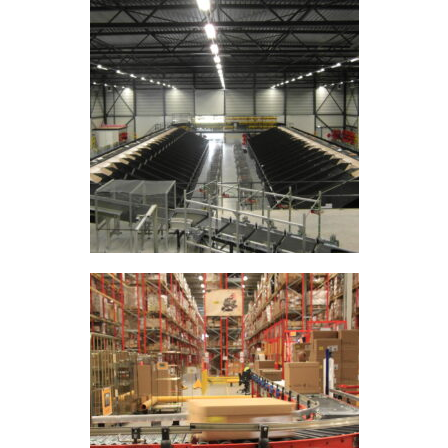
DWC-CS Zählsystem
Wägesysteme
DWC5.7 – Positiv abwägen
DWC5.10 – Negatives abwägen
MS5.22 Kombinationswaage
Halbautomatische Wiegelinie
Komplette Wägelinien
Zubehör & kundenspezifische Lösungen
Software
Atlantic Logic
Panorama