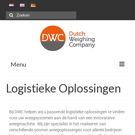
Menu
Oplossingen
Logistieke Oplossingen
Positieve weegsystemen – Pakstations G&F
Negatieve weegsystemen – Maaltijdensector
Bij DWC helpen wij u passende logistieke oplossingen te vinden
Combinatiewegen
voor uw weegsystemen aan de hand van een innovatieve
weegmachine. Wij zijn specialist in het realiseren van
Maatwerkprojecten
verschillende soorten weegoplossingen voor allerlei bedrijven