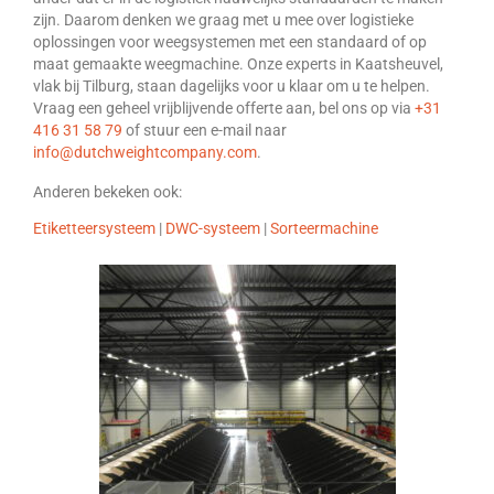
zijn. Daarom denken we graag met u mee over logistieke
oplossingen voor weegsystemen met een standaard of op
maat gemaakte weegmachine. Onze experts in Kaatsheuvel,
vlak bij Tilburg, staan dagelijks voor u klaar om u te helpen.
Vraag een geheel vrijblijvende offerte aan, bel ons op via
+31
416 31 58 79
of stuur een e-mail naar
info@dutchweightcompany.com
.
Anderen bekeken ook:
Etiketteersysteem
|
DWC-systeem
|
Sorteermachine