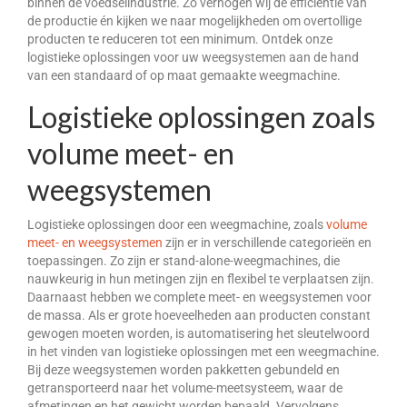
binnen de voedselindustrie. Zo verhogen wij de efficiëntie van
de productie én kijken we naar mogelijkheden om overtollige
DWC-CS – Telsysteem
producten te reduceren tot een minimum. Ontdek onze
logistieke oplossingen voor uw weegsystemen aan de hand
Weegsystemen
van een standaard of op maat gemaakte weegmachine.
DWC5.7 – Positief wegen
Logistieke oplossingen zoals
DWC5.10 – Negatief wegen
volume meet- en
MS5.22 – Combinatieweger
weegsystemen
Semi-automatische weeglijn
Logistieke oplossingen door een weegmachine, zoals
volume
meet- en weegsystemen
zijn er in verschillende categorieën en
Complete weeglijnen
toepassingen. Zo zijn er stand-alone-weegmachines, die
nauwkeurig in hun metingen zijn en flexibel te verplaatsen zijn.
Accessoires & Maatwerk
Daarnaast hebben we complete meet- en weegsystemen voor
de massa. Als er grote hoeveelheden aan producten constant
Software
gewogen moeten worden, is automatisering het sleutelwoord
in het vinden van logistieke oplossingen met een weegmachine.
Atlantic Logic
Bij deze weegsystemen worden pakketten gebundeld en
getransporteerd naar het volume-meetsysteem, waar de
Cloud Software – Panorama
afmetingen en het gewicht worden bepaald. Vervolgens