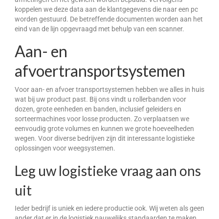
koppelen we deze data aan de klantgegevens die naar een pc
Over DWC
worden gestuurd. De betreffende documenten worden aan het
eind van de lijn opgevraagd met behulp van een scanner.
Nieuws
Aan- en
Referenties & klanten
afvoertransportsystemen
Contact
Voor aan- en afvoer transportsystemen hebben we alles in huis
wat bij uw product past. Bij ons vindt u rollerbanden voor
dozen, grote eenheden en banden, inclusief geleiders en
sorteermachines voor losse producten. Zo verplaatsen we
eenvoudig grote volumes en kunnen we grote hoeveelheden
wegen. Voor diverse bedrijven zijn dit interessante logistieke
oplossingen voor weegsystemen.
Leg uw logistieke vraag aan ons
uit
Ieder bedrijf is uniek en iedere productie ook. Wij weten als geen
ander dat er in de logistiek nauwelijks standaarden te maken