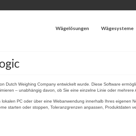
Wägelösungen
Wägesysteme
ogic
von Dutch Weighing Company entwickelt wurde. Diese Software ermöglic
ieren – unabhängig davon, ob Sie eine einzelne Linie oder mehrere Ar
m lokalen PC oder über eine Webanwendung innerhalb Ihres eigenen Netz
eme starten oder stoppen, Toleranzgrenzen anpassen, Produktdaten ve