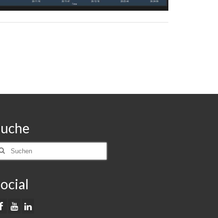
Suche
uchen
ach:
ocial