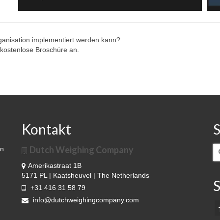
rganisation implementiert werden kann?
 kostenlose Broschüre an.
Kontakt
Dutch Weighing Company
S
en
n
Amerikastraat 1B
5171 PL | Kaatsheuvel | The Netherlands
S
+31 416 31 58 79
info@dutchweighingcompany.com