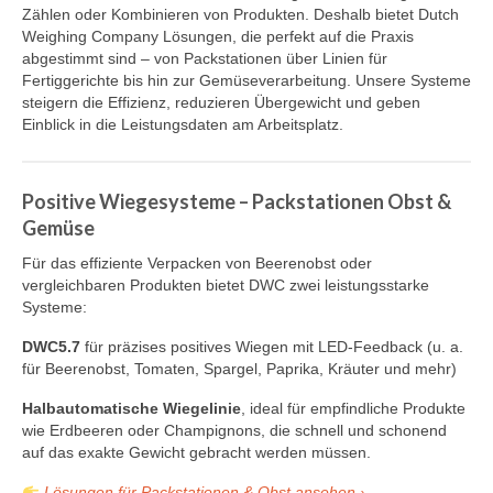
Zählen oder Kombinieren von Produkten. Deshalb bietet Dutch
DWC-CS Zählsystem
Weighing Company Lösungen, die perfekt auf die Praxis
abgestimmt sind – von Packstationen über Linien für
Wägesysteme
Fertiggerichte bis hin zur Gemüseverarbeitung. Unsere Systeme
steigern die Effizienz, reduzieren Übergewicht und geben
DWC5.7 – Positiv abwägen
Einblick in die Leistungsdaten am Arbeitsplatz.
DWC5.10 – Negatives abwägen
Positive Wiegesysteme – Packstationen Obst &
MS5.22 Kombinationswaage
Gemüse
Halbautomatische Wiegelinie
Für das effiziente Verpacken von Beerenobst oder
vergleichbaren Produkten bietet DWC zwei leistungsstarke
Komplette Wägelinien
Systeme:
Zubehör & kundenspezifische Lösungen
DWC5.7
für präzises positives Wiegen mit LED-Feedback (u. a.
für Beerenobst, Tomaten, Spargel, Paprika, Kräuter und mehr)
Software
Halbautomatische Wiegelinie
, ideal für empfindliche Produkte
wie Erdbeeren oder Champignons, die schnell und schonend
Atlantic Logic
auf das exakte Gewicht gebracht werden müssen.
Panorama
Lösungen für Packstationen & Obst ansehen ›