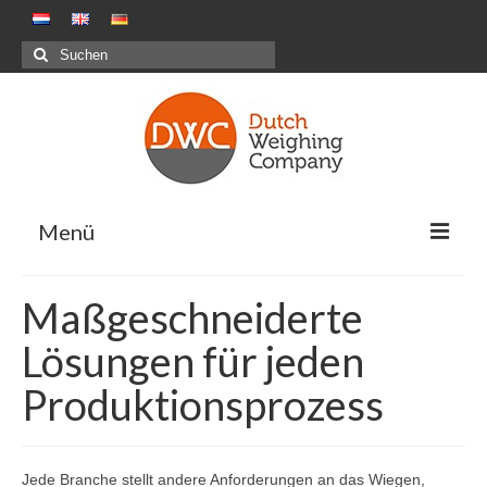
Suchen
nach:
Menü
Wägelösungen
Maßgeschneiderte
Positive Wiegesysteme – Packstationen G&F
Lösungen für jeden
Negative Wiegesysteme – Mahlzeitenbranche
Produktionsprozess
Kombinationswiegen
Maßgeschneiderte Projekte
Jede Branche stellt andere Anforderungen an das Wiegen,