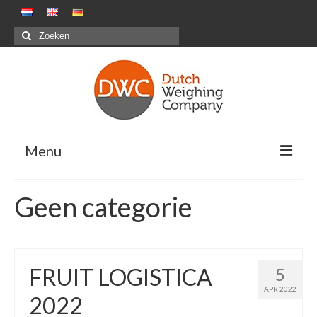
Zoeken
naar:
Menu
Oplossingen
Geen categorie
Positieve weegsystemen – Pakstations G&F
Negatieve weegsystemen – Maaltijdensector
FRUIT LOGISTICA
5
Combinatiewegen
APR 2022
2022
Maatwerkprojecten