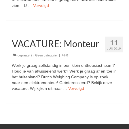
zien. U …
Vervolgd
Over DWC
Nieuws
Referenties & klanten
VACATURE: Monteur
11
Contact
JUN 2019
geplaatst in:
Geen categorie
|
0
Werk je graag zelfstandig in een klein enthousiast team?
Houd je van afwisselend werk? Werk je graag af en toe in
het buitenland? Dutch Weighing Company is op zoek
naar een elektromonteur! Geïnteresseerd? Bekijk onze
vacature. Wij kijken uit naar …
Vervolgd