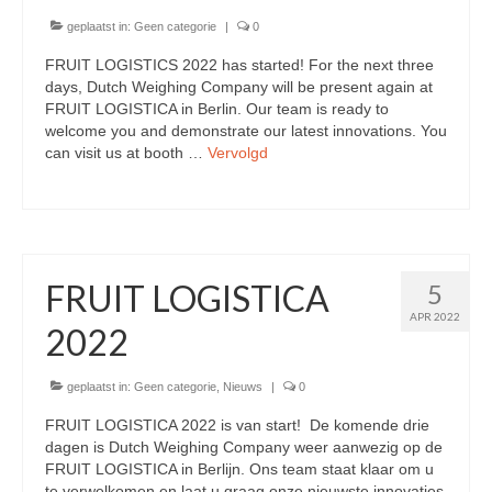
DWC-CS – Telsysteem
geplaatst in:
Geen categorie
|
0
FRUIT LOGISTICS 2022 has started! For the next three
Weegsystemen
days, Dutch Weighing Company will be present again at
FRUIT LOGISTICA in Berlin. Our team is ready to
DWC5.7 – Positief wegen
welcome you and demonstrate our latest innovations. You
can visit us at booth …
Vervolgd
DWC5.10 – Negatief wegen
MS5.22 – Combinatieweger
Semi-automatische weeglijn
FRUIT LOGISTICA
5
Complete weeglijnen
APR 2022
2022
Accessoires & Maatwerk
Software
geplaatst in:
Geen categorie
,
Nieuws
|
0
FRUIT LOGISTICA 2022 is van start! De komende drie
Atlantic Logic
dagen is Dutch Weighing Company weer aanwezig op de
FRUIT LOGISTICA in Berlijn. Ons team staat klaar om u
Cloud Software – Panorama
te verwelkomen en laat u graag onze nieuwste innovaties