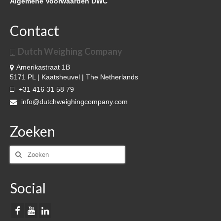
Algemene Voorwaarden DWC
Over DWC
Contact
Nieuws
Dutch Weighing Company
Referenties & klanten
Amerikastraat 1B
Contact
5171 PL | Kaatsheuvel | The Netherlands
+31 416 31 58 79
info@dutchweighingcompany.com
Zoeken
Zoeken
naar:
Social