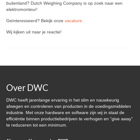
buitenland? Dutch Weighing Company is op zoek naar een
DWC-CS – Telsysteem
elektromonteur!
Weegsystemen
Geïnteresseerd? Bekijk onze
vacature
.
Wij kijken uit naar je reactie!
DWC5.7 – Positief wegen
DWC5.10 – Negatief wegen
MS5.22 – Combinatieweger
Semi-automatische weeglijn
Complete weeglijnen
Over DWC
Accessoires & Maatwerk
DWC heeft jarenlange ervaring in het slim en nauwkeurig
afwegen en controleren van producten in de voedingsmiddelen
Software
industrie. Met onze hardware en software zijn wij in staat de
efficiëntie binnen productiebedrijven te verhogen en “give away”
Atlantic Logic
te reduceren tot een minimum.
Cloud Software – Panorama