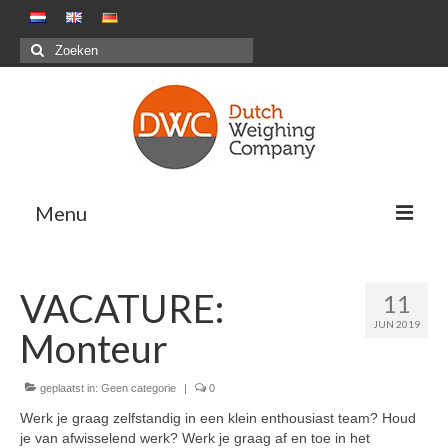
Zoeken
naar:
Menu
Oplossingen
VACATURE:
11
Positieve weegsystemen – Pakstations G&F
JUN 2019
Monteur
Negatieve weegsystemen – Maaltijdensector
Combinatiewegen
geplaatst in:
Geen categorie
|
0
Werk je graag zelfstandig in een klein enthousiast team? Houd
Maatwerkprojecten
je van afwisselend werk? Werk je graag af en toe in het