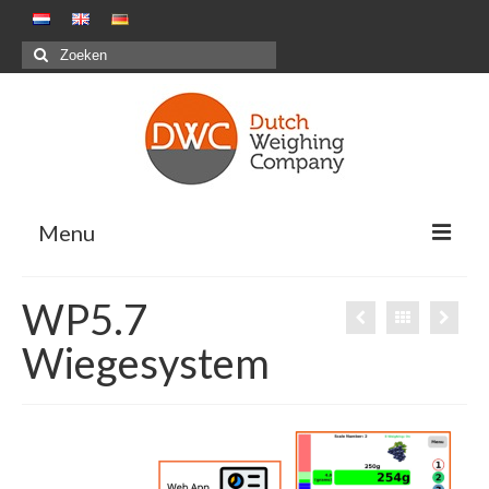
Menu
Oplossingen
WP5.7
Positieve weegsystemen – Pakstations G&F
Wiegesystem
Negatieve weegsystemen – Maaltijdensector
Combinatiewegen
Maatwerkprojecten