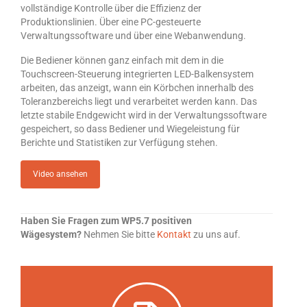
vollständige Kontrolle über die Effizienz der
Over DWC
Produktionslinien. Über eine PC-gesteuerte
Verwaltungssoftware und über eine Webanwendung.
Nieuws
Die Bediener können ganz einfach mit dem in die
Referenties & klanten
Touchscreen-Steuerung integrierten LED-Balkensystem
arbeiten, das anzeigt, wann ein Körbchen innerhalb des
Toleranzbereichs liegt und verarbeitet werden kann. Das
Contact
letzte stabile Endgewicht wird in der Verwaltungssoftware
gespeichert, so dass Bediener und Wiegeleistung für
Berichte und Statistiken zur Verfügung stehen.
Video ansehen
Haben Sie Fragen zum WP5.7 positiven
Wägesystem?
Nehmen Sie bitte
Kontakt
zu uns auf.