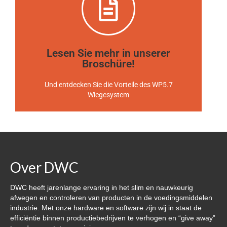
Broschüre lesen
info@dutchweighingcompany.com
Lesen Sie mehr in unserer
Senden Sie uns eine Nachricht an
Broschüre!
Haben Sie Fragen zu unseren Innovationen?
Und entdecken Sie die Vorteile des WP5.7
Wiegesystem
Over DWC
DWC heeft jarenlange ervaring in het slim en nauwkeurig
afwegen en controleren van producten in de voedingsmiddelen
industrie. Met onze hardware en software zijn wij in staat de
efficiëntie binnen productiebedrijven te verhogen en “give away”