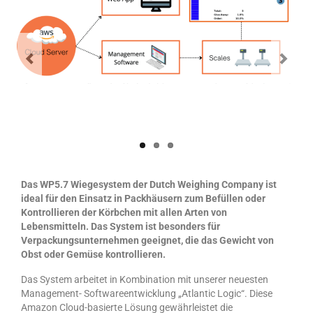
DWC-CS – Telsysteem
Weegsystemen
DWC5.7 – Positief wegen
DWC5.10 – Negatief wegen
MS5.22 – Combinatieweger
Semi-automatische weeglijn
Das WP5.7
Wiegesystem der Dutch Weighing Company ist
Complete weeglijnen
ideal für den Einsatz in Packhäusern zum Befüllen oder
Kontrollieren der Körbchen mit allen Arten von
Accessoires & Maatwerk
Lebensmitteln. Das System ist besonders für
Verpackungsunternehmen geeignet, die das Gewicht von
Software
Obst oder Gemüse kontrollieren.
Atlantic Logic
Das System arbeitet in Kombination mit unserer neuesten
Management- Softwareentwicklung „Atlantic Logic“. Diese
Cloud Software – Panorama
Amazon Cloud-basierte Lösung gewährleistet die