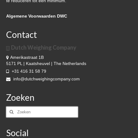
te reduceren tot een minimum.
Algemene Voorwaarden DWC
Contact
Dutch Weighing Company
Amerikastraat 1B
5171 PL | Kaatsheuvel | The Netherlands
+31 416 31 58 79
info@dutchweighingcompany.com
Zoeken
Social