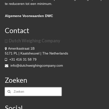
te reduceren tot een minimum.
Over DWC
Algemene Voorwaarden DWC
Nieuws
Referenties & klanten
Contact
Contact
Dutch Weighing Company
Amerikastraat 1B
5171 PL | Kaatsheuvel | The Netherlands
+31 416 31 58 79
info@dutchweighingcompany.com
Zoeken
Zoeken
naar:
Social