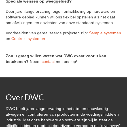
Speciale wensen op weeggebied?
DWC-CS – Telsysteem
Door jarenlange ervaring, eigen ontwikkeling op hardware en
software gebied kunnen wij ons flexibel opstellen als het gaat
Weegsystemen
om afwijkingen ten opzichten van onze standaard systemen.
DWC5.7 – Positief wegen
Voorbeelden van gerealiseerde projecten zijn:
Sample systemen
en
Controle systemen
.
DWC5.10 – Negatief wegen
MS5.22 – Combinatieweger
Zou u graag willen weten wat DWC exact voor u kan
betekenen?
Neem
contact
met ons op!
Semi-automatische weeglijn
Complete weeglijnen
Accessoires & Maatwerk
Over DWC
Software
DWC heeft jarenlange ervaring in het slim en nauwkeurig
Atlantic Logic
afwegen en controleren van producten in de voedingsmiddelen
industrie. Met onze hardware en software zijn wij in staat de
Cloud Software – Panorama
efficiëntie binnen productiebedrijven te verhogen en “give away”