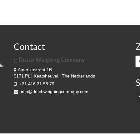
Contact
Dutch Weighing Company
Z
na
de
Amerikastraat 1B
5171 PL | Kaatsheuvel | The Netherlands
S
+31 416 31 58 79
info@dutchweighingcompany.com