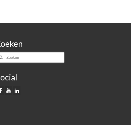
Zoeken
oeken
ar:
ocial