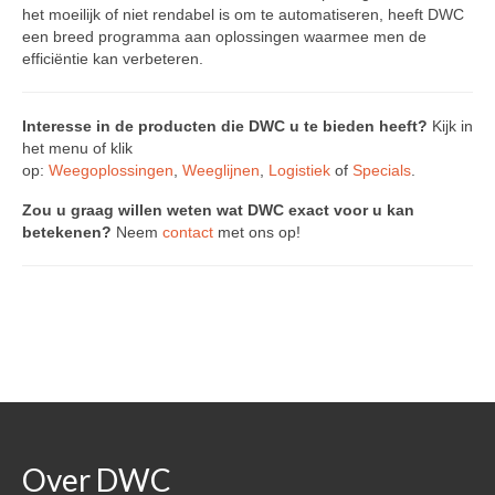
het moeilijk of niet rendabel is om te automatiseren, heeft DWC
DWC-CS – Telsysteem
een breed programma aan oplossingen waarmee men de
efficiëntie kan verbeteren.
Weegsystemen
DWC5.7 – Positief wegen
Interesse in de producten die DWC u te bieden heeft?
Kijk in
het menu of klik
DWC5.10 – Negatief wegen
op:
Weegoplossingen
,
Weeglijnen
,
Logistiek
of
Specials
.
MS5.22 – Combinatieweger
Zou u graag willen weten wat DWC exact voor u kan
betekenen?
Neem
contact
met ons op!
Semi-automatische weeglijn
Complete weeglijnen
Accessoires & Maatwerk
Software
Atlantic Logic
Over DWC
Cloud Software – Panorama