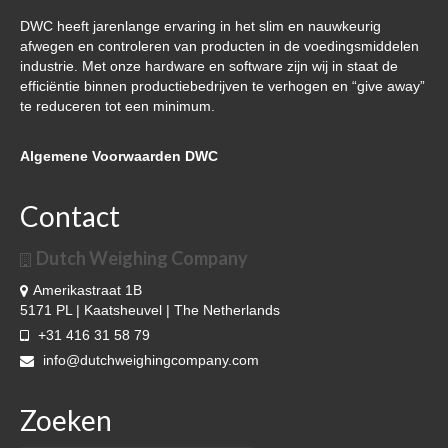
DWC heeft jarenlange ervaring in het slim en nauwkeurig
Over DWC
afwegen en controleren van producten in de voedingsmiddelen
industrie. Met onze hardware en software zijn wij in staat de
Nieuws
efficiëntie binnen productiebedrijven te verhogen en “give away”
te reduceren tot een minimum.
Referenties & klanten
Contact
Algemene Voorwaarden DWC
Contact
Dutch Weighing Company
Amerikastraat 1B
5171 PL | Kaatsheuvel | The Netherlands
+31 416 31 58 79
info@dutchweighingcompany.com
Zoeken