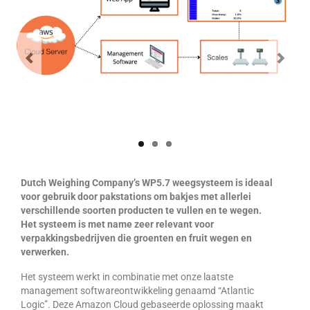
DWC-CS – Telsysteem
Weegsystemen
DWC5.7 – Positief wegen
DWC5.10 – Negatief wegen
MS5.22 – Combinatieweger
Semi-automatische weeglijn
Dutch Weighing Company’s WP5.7 weegsysteem is ideaal
Complete weeglijnen
voor gebruik door pakstations om bakjes met allerlei
verschillende soorten producten te vullen en te wegen.
Accessoires & Maatwerk
Het systeem is met name zeer relevant voor
verpakkingsbedrijven die groenten en fruit wegen en
Software
verwerken.
Atlantic Logic
Het systeem werkt in combinatie met onze laatste
management softwareontwikkeling genaamd “Atlantic
Cloud Software – Panorama
Logic”. Deze Amazon Cloud gebaseerde oplossing maakt