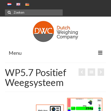
Menu
Oplossingen
WP5.7 Positief
Positieve weegsystemen – Pakstations G&F
Weegsysteem
Negatieve weegsystemen – Maaltijdensector
Combinatiewegen
Maatwerkprojecten