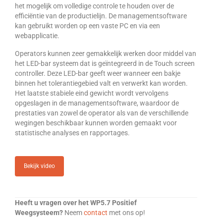
het mogelijk om volledige controle te houden over de
Over DWC
efficiëntie van de productielijn. De managementsoftware
kan gebruikt worden op een vaste PC en via een
Nieuws
webapplicatie.
Referenties & klanten
Operators kunnen zeer gemakkelijk werken door middel van
het LED-bar systeem dat is geïntegreerd in de Touch screen
controller. Deze LED-bar geeft weer wanneer een bakje
Contact
binnen het tolerantiegebied valt en verwerkt kan worden.
Het laatste stabiele eind gewicht wordt vervolgens
opgeslagen in de managementsoftware, waardoor de
prestaties van zowel de operator als van de verschillende
wegingen beschikbaar kunnen worden gemaakt voor
statistische analyses en rapportages.
Bekijk video
Heeft u vragen over het WP5.7 Positief
Weegsysteem?
Neem
contact
met ons op!