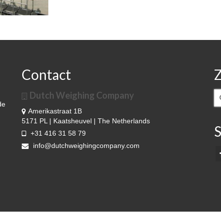
Contact
Dutch Weighing Company
Z
na
de
Amerikastraat 1B
5171 PL | Kaatsheuvel | The Netherlands
S
+31 416 31 58 79
info@dutchweighingcompany.com