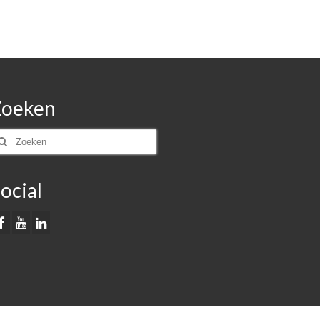
Zoeken
oeken
ar:
ocial