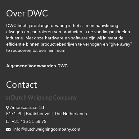
DWC-CS – Telsysteem
Over DWC
Weegsystemen
DWC heeft jarenlange ervaring in het slim en nauwkeurig
afwegen en controleren van producten in de voedingsmiddelen
DWC5.7 – Positief wegen
industrie. Met onze hardware en software zijn wij in staat de
efficiëntie binnen productiebedrijven te verhogen en “give away”
DWC5.10 – Negatief wegen
te reduceren tot een minimum.
MS5.22 – Combinatieweger
Algemene Voorwaarden DWC
Semi-automatische weeglijn
Contact
Complete weeglijnen
Accessoires & Maatwerk
Dutch Weighing Company
Amerikastraat 1B
Software
5171 PL | Kaatsheuvel | The Netherlands
+31 416 31 58 79
Atlantic Logic
info@dutchweighingcompany.com
Cloud Software – Panorama