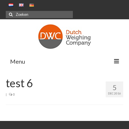
Zoeken
naar:
Menu
Oplossingen
test 6
5
Positieve weegsystemen – Pakstations G&F
DEC 2016
|
0
Negatieve weegsystemen – Maaltijdensector
Combinatiewegen
Maatwerkprojecten